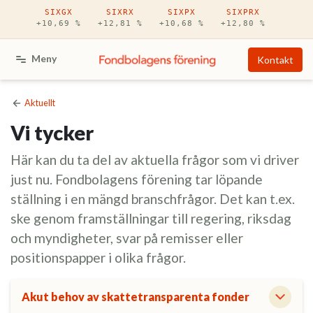
Hoppa till huvudinnehåll
SIXGX
SIXRX
SIXPX
SIXPRX
+10,69 %
+12,81 %
+10,68 %
+12,80 %
Meny
Kontakt
Aktuellt
Vi tycker
Här kan du ta del av aktuella frågor som vi driver
just nu. Fondbolagens förening tar löpande
ställning i en mängd branschfrågor. Det kan t.ex.
ske genom framställningar till regering, riksdag
och myndigheter, svar på remisser eller
positionspapper i olika frågor.
Akut behov av skattetransparenta fonder