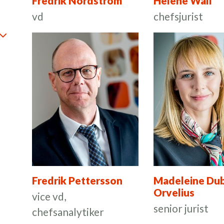
Fredrik Nordström
Helene Wall
vd
chefsjurist
minimera
Fredrik Pettersson
Madeleine Dub
Orvelius
vice vd,
senior jurist
chefsanalytiker