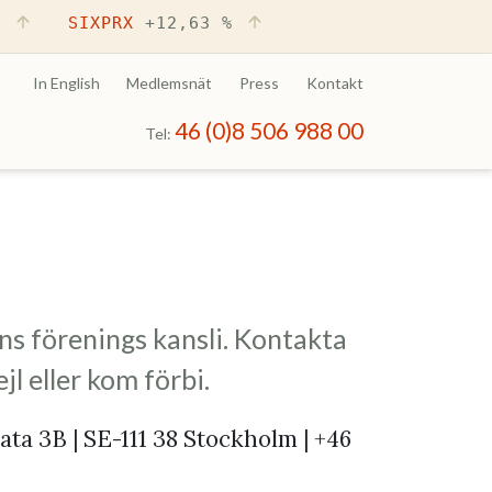
%
SIXPRX
+12,63 %
In English
Medlemsnät
Press
Kontakt
46 (0)8 506 988 00
Tel:
s förenings kansli. Kontakta
jl eller kom förbi.
ta 3B | SE-111 38 Stockholm | +46