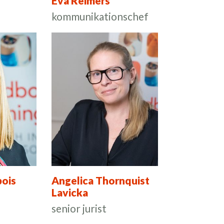
Eva Reimers
kommunikationschef
ois
Angelica Thornquist
Lavicka
senior jurist