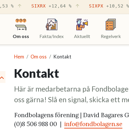
,53 %
SIXRX
+12,64 %
SIXPX
+10,52 
Om oss
(Aktuell sida)
Fakta/Index
Aktuellt
Regelverk
Hem
Om oss
Kontakt
Kontakt
expandera
Här är medarbetarna på Fondbolagen
oss gärna! Slå en signal, skicka ett me
Fondbolagens förening | David Bagares Ga
(0)8 506 988 00 |
info@fondbolagen.se