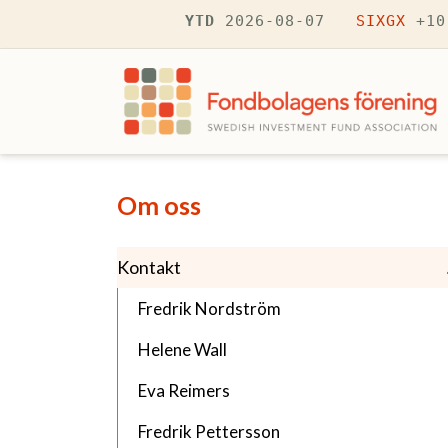
Hoppa till huvudinnehåll
YTD
2026-08-07
SIXGX
+10
Navigering fÃ¶r Om oss
Om oss
Kontakt
(Aktuell sida)
Fredrik Nordström
Helene Wall
Eva Reimers
Fredrik Pettersson