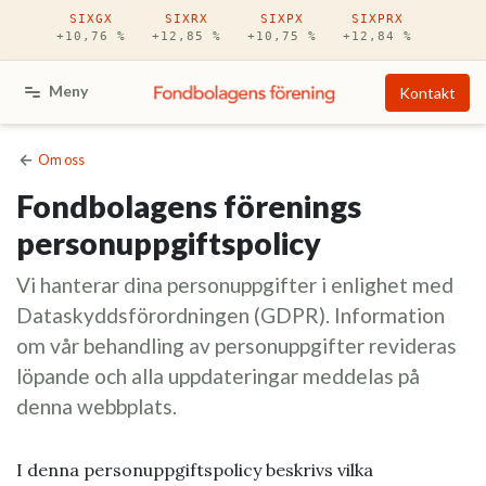
Hoppa till huvudinnehåll
SIXGX
SIXRX
SIXPX
SIXPRX
+10,76 %
+12,85 %
+10,75 %
+12,84 %
Meny
Kontakt
Om oss
Fondbolagens förenings
personuppgiftspolicy
Vi hanterar dina personuppgifter i enlighet med
Dataskyddsförordningen (GDPR). Information
om vår behandling av personuppgifter revideras
löpande och alla uppdateringar meddelas på
denna webbplats.
I denna personuppgiftspolicy beskrivs vilka