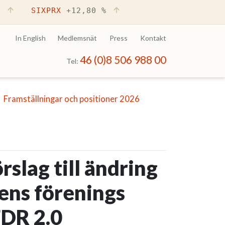
%
SIXPRX
+12,80 %
In English
Medlemsnät
Press
Kontakt
46 (0)8 506 988 00
Tel:
uell sida)
Framställningar och positioner 2026
slag till ändring
ens förenings
FDR 2.0