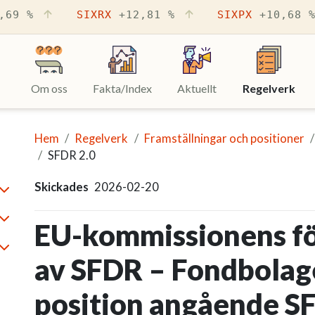
,69 %
SIXRX
+12,81 %
SIXPX
+10,68 
Om oss
Fakta/Index
Aktuellt
Regelverk
(Akt
Hem
Regelverk
Framställningar och positioner
SFDR 2.0
Skickades
2026-02-20
minimera
EU-kommissionens för
minimera
av SFDR – Fondbolag
minimera
position angående S