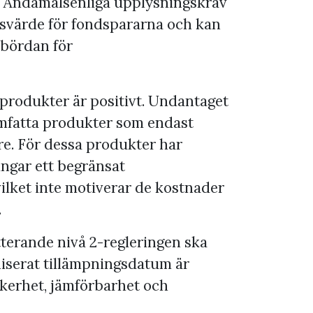
 Ändamålsenliga upplysningskrav
svärde för fondspararna och kan
 bördan för
 produkter är positivt. Undantaget
omfatta produkter som endast
rare. För dessa produkter har
ngar ett begränsat
vilket inte motiverar de kostnader
.
erande nivå 2-regleringen ska
niserat tillämpningsdatum är
äkerhet, jämförbarhet och