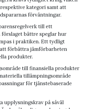
 respektive kategori samt att
ndspararnas förväntningar.
arensregelverk till ett
 förslaget bättre speglar hur
pas i praktiken. Ett tydligt
att förbättra jämförbarheten
lla produkter.
område till finansiella produkter
s materiella tillämpningsområde
passningar för tjänstebaserade
a upplysningskrav på såväl