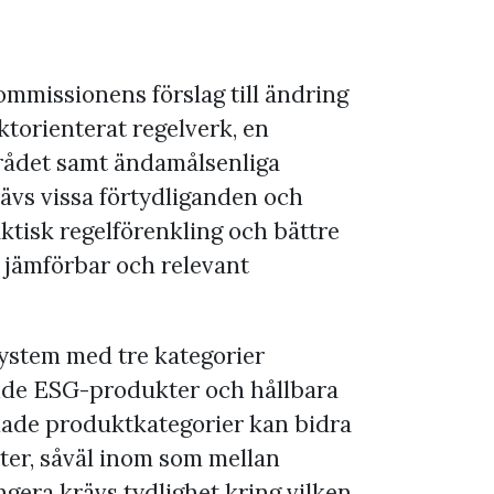
ommissionens förslag till ändring
torienterat regelverk, en
rådet samt ändamålsenliga
ävs vissa förtydliganden och
faktisk regelförenkling och bättre
, jämförbar och relevant
system med tre kategorier
nde ESG-produkter och hållbara
rmade produktkategorier kan bidra
ter, såväl inom som mellan
ngera krävs tydlighet kring vilken