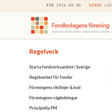
Hoppa till huvudinnehåll
YTD
2026-08-06
SIXGX
+10
Navigering fÃ¶r Regelverk
Regelverk
Starta fondverksamhet i Sverige
Regelverket för fonder
Föreningens riktlinjer & kod
Föreningens vägledningar
Principiella PM