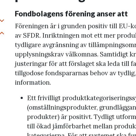
Fondbolagens förening anser att
Föreningen är i grunden positiv till EU-k
minimera
av SFDR. Inriktningen mot ett mer produk
expandera
tydligare avgränsning av tillämpningsom
upplysningskrav välkomnas. Samtidigt kr
justeringar för att förslaget ska leda till 
tillgodose fondspararnas behov av tydlig
information.
Ett frivilligt produktkategoriserings
(omställningsprodukter, grundlägga
produkter) är positivt. Tydligt utfo
till ökad jämförbarhet mellan produk
kategorierna. För att systemet ska fu