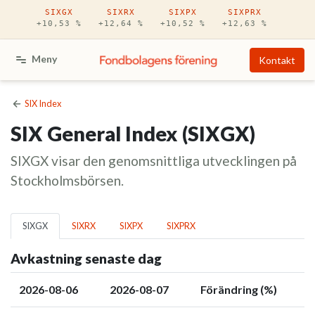
Hoppa till huvudinnehåll
SIXGX
SIXRX
SIXPX
SIXPRX
+10,53 %
+12,64 %
+10,52 %
+12,63 %
Meny
Kontakt
SIX Index
SIX General Index (SIXGX)
SIXGX visar den genomsnittliga utvecklingen på
Stockholmsbörsen.
SIXGX
SIXRX
SIXPX
SIXPRX
Avkastning senaste dag
2026-08-06
2026-08-07
Förändring (%)