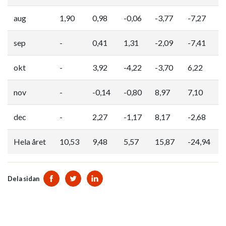
aug
1,90
0,98
-0,06
-3,77
-7,27
sep
-
0,41
1,31
-2,09
-7,41
okt
-
3,92
-4,22
-3,70
6,22
nov
-
-0,14
-0,80
8,97
7,10
dec
-
2,27
-1,17
8,17
-2,68
Hela året
10,53
9,48
5,57
15,87
-24,94
Dela sidan
Dela sidan på Facebook
Dela sidan på Twitter
Dela sidan på Linkedin