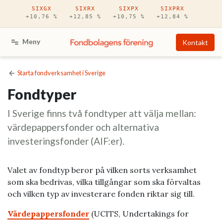
Hoppa till huvudinnehåll
SIXGX
SIXRX
SIXPX
SIXPRX
+10,76 %
+12,85 %
+10,75 %
+12,84 %
Meny
Kontakt
Starta fondverksamhet i Sverige
Fondtyper
I Sverige finns två fondtyper att välja mellan:
värdepappersfonder och alternativa
investeringsfonder (AIF:er).
Valet av fondtyp beror på vilken sorts verksamhet
som ska bedrivas, vilka tillgångar som ska förvaltas
och vilken typ av investerare fonden riktar sig till.
Värdepappersfonder
(UCITS, Undertakings for