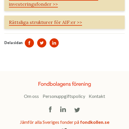
investeringsfonder >>
Rättsliga strukturer för AIF:er >>
Dela sidan
Dela sidan på Facebook
Dela sidan på Twitter
Dela sidan på Linkedin
Om oss
Personuppgiftspolicy
Kontakt
Facebook
LinkedIn
Twitter
Jämför alla Sveriges fonder på
fondkollen.se