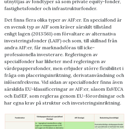
utnyttjas av fondtyper så som private equity-fonder,
fastighetsfonder och infrastrukturfonder.
Det finns flera olika typer av AIF:er. En specialfond är
en svensk typ av AIF som kräver särskilt tillstånd
enligt lagen (2013:561) om förvaltare av alternativa
investeringsfonder (LAIF) och som, till skillnad från
andra AIF:er, får marknadsföras till icke-
professionella investerare. Regleringen av
specialfonder har likheter med regleringen av
värdepappersfonder, men erbjuder större flexibilitet i
fråga om placeringsinriktning, derivatanvändning och
inlösenfrekvens. Vid sidan av specialfonder finns även
särskilda EU-klassificeringar av AIF:er, såsom EuVECA
och EuSEF, som regleras genom EU-förordningar och
har egna krav på struktur och investeringsinriktning.