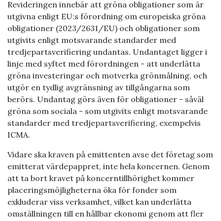
Revideringen innebär att gröna obligationer som är
utgivna enligt EU:s förordning om europeiska gröna
obligationer (2023/2631/EU) och obligationer som
utgivits enligt motsvarande standarder med
tredjepartsverifiering undantas. Undantaget ligger i
linje med syftet med förordningen - att underlätta
gröna investeringar och motverka grönmålning, och
utgör en tydlig avgränsning av tillgångarna som
berörs. Undantag görs även för obligationer - såväl
gröna som sociala - som utgivits enligt motsvarande
standarder med tredjepartsverifiering, exempelvis
ICMA.
Vidare ska kraven på emittenten avse det företag som
emitterat värdepappret, inte hela koncernen. Genom
att ta bort kravet på koncerntillhörighet kommer
placeringsmöjligheterna öka för fonder som
exkluderar viss verksamhet, vilket kan underlätta
omställningen till en hållbar ekonomi genom att fler