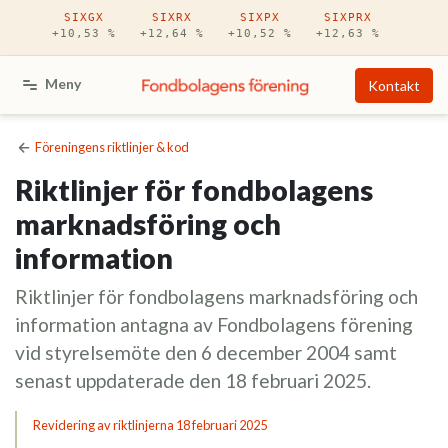
Hoppa till huvudinnehåll
SIXGX
SIXRX
SIXPX
SIXPRX
+10,53 %
+12,64 %
+10,52 %
+12,63 %
Meny
Kontakt
Föreningens riktlinjer & kod
Riktlinjer för fondbolagens
marknadsföring och
information
Riktlinjer för fondbolagens marknadsföring och
information antagna av Fondbolagens förening
vid styrelsemöte den 6 december 2004 samt
senast uppdaterade den 18 februari 2025.
Revidering av riktlinjerna 18 februari 2025