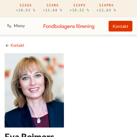
Hoppa till huvudinnehåll
SIXGX
SIXRX
SIXPX
SIXPRX
+10,53 %
+12,64 %
+10,52 %
+12,63 %
Meny
Kontakt
Kontakt
Eva Reimers