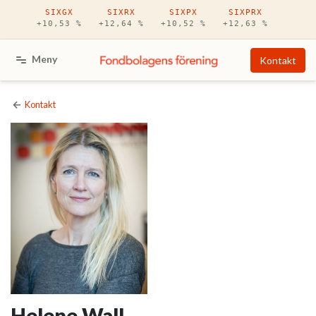
Hoppa till huvudinnehåll
SIXGX
SIXRX
SIXPX
SIXPRX
+10,53 %
+12,64 %
+10,52 %
+12,63 %
Meny
Kontakt
Kontakt
Helene Wall