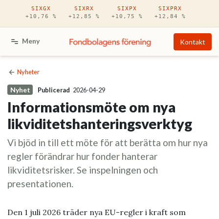
Hoppa till huvudinnehåll
SIXGX
SIXRX
SIXPX
SIXPRX
+10,76 %
+12,85 %
+10,75 %
+12,84 %
Meny
Kontakt
Nyheter
Nyhet
Publicerad
2026-04-29
Informationsmöte om nya
likviditetshanteringsverktyg
Vi bjöd in till ett möte för att berätta om hur nya
regler förändrar hur fonder hanterar
likviditetsrisker. Se inspelningen och
presentationen.
Den 1 juli 2026 träder nya EU-regler i kraft som