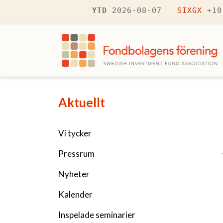
Hoppa till huvudinnehåll
YTD
2026-08-07
SIXGX
+10
Navigering fÃ¶r Aktuellt
Aktuellt
Vi tycker
Pressrum
Nyheter
Kalender
Inspelade seminarier