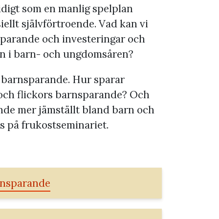
idigt som en manlig spelplan
iellt självförtroende. Vad kan vi
v sparande och investeringar och
n i barn- och ungdomsåren?
 barnsparande. Hur sparar
ar och flickors barnsparande? Och
nde mer jämställt bland barn och
 på frukostseminariet.
rnsparande