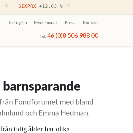
%
SIXPRX
+12,63 %
In English
Medlemsnät
Press
Kontakt
46 (0)8 506 988 00
Tel:
t barnsparande
 från Fondforumet med bland
Holmlund och Emma Hedman.
från tidig ålder har olika