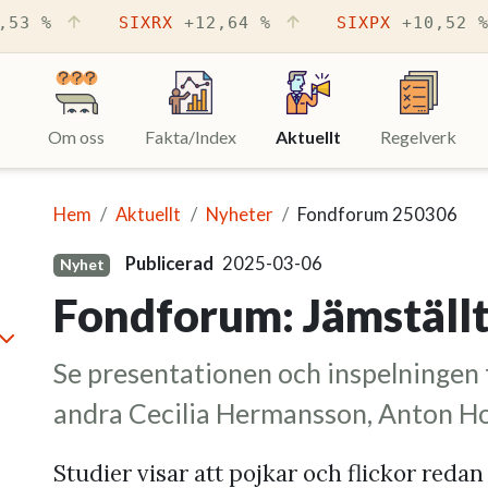
,53 %
SIXRX
+12,64 %
SIXPX
+10,52 
Om oss
Fakta/Index
Aktuellt
(Aktuell sida)
Regelverk
Hem
Aktuellt
Nyheter
Fondforum 250306
Publicerad
2025-03-06
Nyhet
Fondforum: Jämställ
minimera
Se presentationen och inspelningen
andra Cecilia Hermansson, Anton 
Studier visar att pojkar och flickor redan 