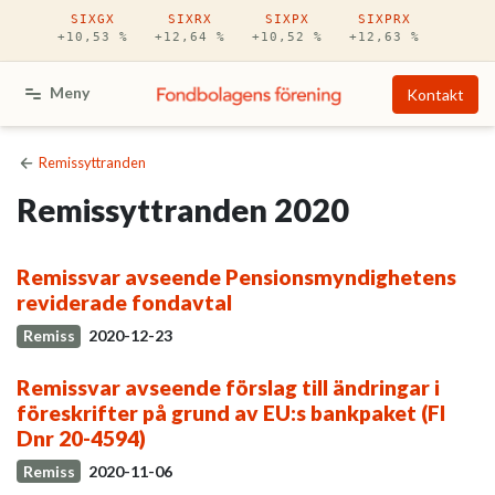
Hoppa till huvudinnehåll
SIXGX
SIXRX
SIXPX
SIXPRX
+10,53 %
+12,64 %
+10,52 %
+12,63 %
Meny
Kontakt
Remissyttranden
Remissyttranden 2020
Remissvar avseende Pensionsmyndighetens
reviderade fondavtal
Remiss
2020-12-23
Remissvar avseende förslag till ändringar i
föreskrifter på grund av EU:s bankpaket (FI
Dnr 20-4594)
Remiss
2020-11-06