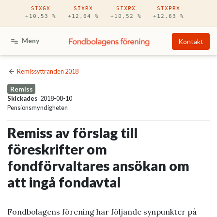
Hoppa till huvudinnehåll
SIXGX
SIXRX
SIXPX
SIXPRX
+10,53 %
+12,64 %
+10,52 %
+12,63 %
Meny
Kontakt
Remissyttranden 2018
Remiss
Skickades
2018-08-10
Pensionsmyndigheten
Remiss av förslag till
föreskrifter om
fondförvaltares ansökan om
att ingå fondavtal
Fondbolagens förening har följande synpunkter på