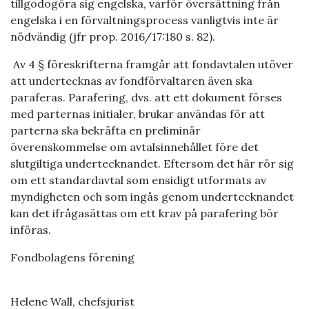
tillgodogöra sig engelska, varför översättning från
engelska i en förvaltningsprocess vanligtvis inte är
nödvändig (jfr prop. 2016/17:180 s. 82).
Av 4 § föreskrifterna framgår att fondavtalen utöver
att undertecknas av fondförvaltaren även ska
paraferas. Parafering, dvs. att ett dokument förses
med parternas initialer, brukar användas för att
parterna ska bekräfta en preliminär
överenskommelse om avtalsinnehållet före det
slutgiltiga undertecknandet. Eftersom det här rör sig
om ett standardavtal som ensidigt utformats av
myndigheten och som ingås genom undertecknandet
kan det ifrågasättas om ett krav på parafering bör
införas.
Fondbolagens förening
Helene Wall, c
hefsjurist