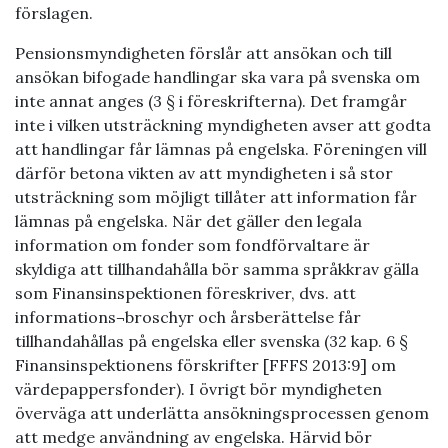
förslagen.
Pensionsmyndigheten förslår att ansökan och till
ansökan bifogade handlingar ska vara på svenska om
inte annat anges (3 § i föreskrifterna). Det framgår
inte i vilken utsträckning myndigheten avser att godta
att handlingar får lämnas på engelska. Föreningen vill
därför betona vikten av att myndigheten i så stor
utsträckning som möjligt tillåter att information får
lämnas på engelska. När det gäller den legala
information om fonder som fondförvaltare är
skyldiga att tillhandahålla bör samma språkkrav gälla
som Finansinspektionen föreskriver, dvs. att
informations¬broschyr och årsberättelse får
tillhandahållas på engelska eller svenska (32 kap. 6 §
Finansinspektionens förskrifter [FFFS 2013:9] om
värdepappersfonder). I övrigt bör myndigheten
överväga att underlätta ansökningsprocessen genom
att medge användning av engelska. Härvid bör