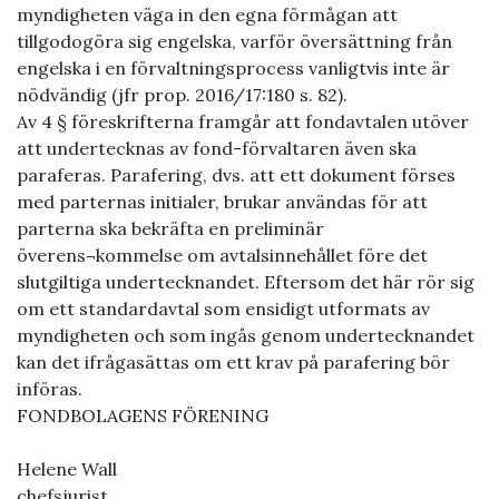
myndigheten väga in den egna förmågan att
tillgodogöra sig engelska, varför översättning från
engelska i en förvaltningsprocess vanligtvis inte är
nödvändig (jfr prop. 2016/17:180 s. 82).
Av 4 § föreskrifterna framgår att fondavtalen utöver
att undertecknas av fond-förvaltaren även ska
paraferas. Parafering, dvs. att ett dokument förses
med parternas initialer, brukar användas för att
parterna ska bekräfta en preliminär
överens¬kommelse om avtalsinnehållet före det
slutgiltiga undertecknandet. Eftersom det här rör sig
om ett standardavtal som ensidigt utformats av
myndigheten och som ingås genom undertecknandet
kan det ifrågasättas om ett krav på parafering bör
införas.
FONDBOLAGENS FÖRENING
Helene Wall
chefsjurist