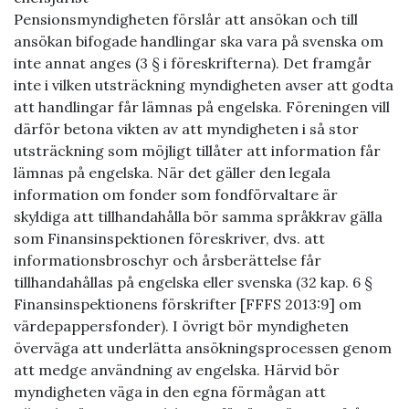
Pensionsmyndigheten förslår att ansökan och till
ansökan bifogade handlingar ska vara på svenska om
inte annat anges (3 § i föreskrifterna). Det framgår
inte i vilken utsträckning myndigheten avser att godta
att handlingar får lämnas på engelska. Föreningen vill
därför betona vikten av att myndigheten i så stor
utsträckning som möjligt tillåter att information får
lämnas på engelska. När det gäller den legala
information om fonder som fondförvaltare är
skyldiga att tillhandahålla bör samma språkkrav gälla
som Finansinspektionen föreskriver, dvs. att
informationsbroschyr och årsberättelse får
tillhandahållas på engelska eller svenska (32 kap. 6 §
Finansinspektionens förskrifter [FFFS 2013:9] om
värdepappersfonder). I övrigt bör myndigheten
överväga att underlätta ansökningsprocessen genom
att medge användning av engelska. Härvid bör
myndigheten väga in den egna förmågan att