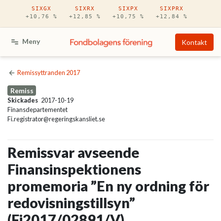
Hoppa till huvudinnehåll
SIXGX
SIXRX
SIXPX
SIXPRX
+10,76 %
+12,85 %
+10,75 %
+12,84 %
Meny
Kontakt
Remissyttranden 2017
Remiss
Skickades
2017-10-19
Finansdepartementet
Fi.registrator@regeringskansliet.se
Remissvar avseende
Finansinspektionens
promemoria ”En ny ordning för
redovisningstillsyn”
(Fi2017/02891/V)