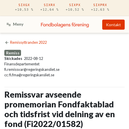
Hoppa till huvudinnehåll
SIXGX
SIXRX
SIXPX
SIXPRX
+10,53 %
+12,64 %
+10,52 %
+12,63 %
Meny
Kontakt
Remissyttranden 2022
Remiss
Skickades
2022-08-12
Finansdepartementet
fi.remissvar@regeringskansliet.se
cc: fi.fma@regeringskansliet.se
Remissvar avseende
promemorian Fondfaktablad
och tidsfrist vid delning av en
fond (Fi2022/01582)