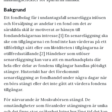
Bakgrund
Ett fondbolag får i undantagsfall senarelägga inlösen
och försäljning av andelar i en fond om det av
särskilda skäl är motiverat av hänsyn till
fondandelsägarnas intresse.[1] En senareläggning ska
ske om tillgångarna i en fond inte kan värderas på ett
tillförlitligt sätt eller om likviditeten i tillgångarna är
otillfredsställande.[2] Händelser som utlöser
senareläggning kan vara att en marknadsplats där
hela eller delar av fondens tillgångar handlas plötsligt
stänger. Historiskt har det förekommit
senareläggning av fondhandel under några dagar när
en börs stängt eller det inte gått att värdera fondens
tillgångar.
För närvarande är Moskvabörsen stängd. De
omständigheter som föranleder stängningen är unika
och det finns stor osäkerhet kring hur lång tid det kan