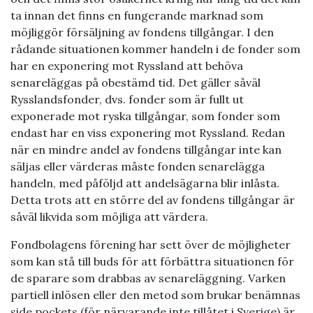
ta innan det finns en fungerande marknad som
möjliggör försäljning av fondens tillgångar. I den
rådande situationen kommer handeln i de fonder som
har en exponering mot Ryssland att behöva
senareläggas på obestämd tid. Det gäller såväl
Rysslandsfonder, dvs. fonder som är fullt ut
exponerade mot ryska tillgångar, som fonder som
endast har en viss exponering mot Ryssland. Redan
när en mindre andel av fondens tillgångar inte kan
säljas eller värderas måste fonden senarelägga
handeln, med påföljd att andelsägarna blir inlåsta.
Detta trots att en större del av fondens tillgångar är
såväl likvida som möjliga att värdera.
Fondbolagens förening har sett över de möjligheter
som kan stå till buds för att förbättra situationen för
de sparare som drabbas av senareläggning. Varken
partiell inlösen eller den metod som brukar benämnas
side pockets (för närvarande inte tillåtet i Sverige) är