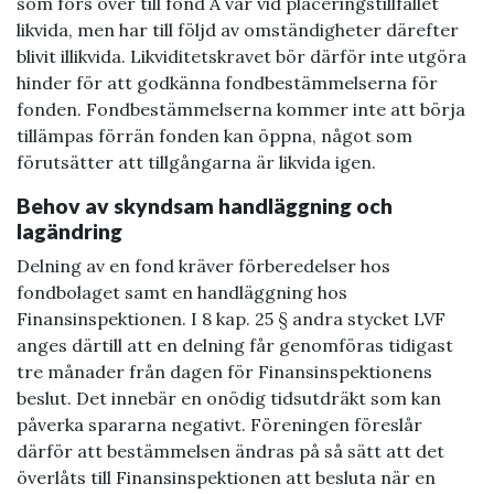
som förs över till fond A var vid placeringstillfället
likvida, men har till följd av omständigheter därefter
blivit illikvida. Likviditetskravet bör därför inte utgöra
hinder för att godkänna fondbestämmelserna för
fonden. Fondbestämmelserna kommer inte att börja
tillämpas förrän fonden kan öppna, något som
förutsätter att tillgångarna är likvida igen.
Behov av skyndsam handläggning och
lagändring
Delning av en fond kräver förberedelser hos
fondbolaget samt en handläggning hos
Finansinspektionen. I 8 kap. 25 § andra stycket LVF
anges därtill att en delning får genomföras tidigast
tre månader från dagen för Finansinspektionens
beslut. Det innebär en onödig tidsutdräkt som kan
påverka spararna negativt. Föreningen föreslår
därför att bestämmelsen ändras på så sätt att det
överlåts till Finansinspektionen att besluta när en