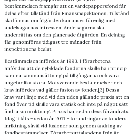
bestämmelsen framgår att en värdepappersfond får
delas efter tillstånd från Finansinspektionen. Tillstånd
ska lämnas om åtgärden kan anses förenlig med
andelsägarnas intressen. Andelsägarna ska
underrättas om den planerade åtgärden. En delning
får genomföras tidigast tre månader från
inspektionens beslut.
Bestämmelsen infördes år 1993. I förarbetena
anfördes att de nybildade fonderna skulle ha i princip
samma sammansättning på tillgångarna och vara
ungefär lika stora. Motsvarande bestämmelser och
krav infördes vad gäller fusion av fonder.[3] Dessa
krav var i linje med vid den tiden gällande praxis att en
fond över tid skulle vara statisk och inte på något sätt
ändra sin inriktning. Praxis har sedan dess förändrats.
Idag tillåts – sedan år 2011 – förändringar av fonders
inriktning såväl vid fusioner som genom ändring av
fondbestämmelser. Förarbetsuttalandena från år