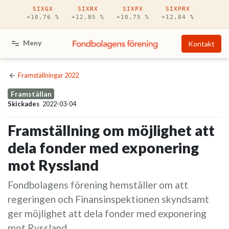
Hoppa till huvudinnehåll
SIXGX
SIXRX
SIXPX
SIXPRX
+10,76 %
+12,85 %
+10,75 %
+12,84 %
Meny
Kontakt
Framställningar 2022
Framställan
Skickades
2022-03-04
Framställning om möjlighet att
dela fonder med exponering
mot Ryssland
Fondbolagens förening hemställer om att
regeringen och Finansinspektionen skyndsamt
ger möjlighet att dela fonder med exponering
mot Ryssland.