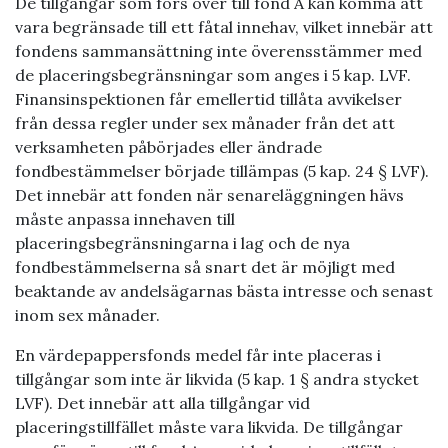
De tillgångar som förs över till fond A kan komma att
vara begränsade till ett fåtal innehav, vilket innebär att
fondens sammansättning inte överensstämmer med
de placeringsbegränsningar som anges i 5 kap. LVF.
Finansinspektionen får emellertid tillåta avvikelser
från dessa regler under sex månader från det att
verksamheten påbörjades eller ändrade
fondbestämmelser började tillämpas (5 kap. 24 § LVF).
Det innebär att fonden när senareläggningen hävs
måste anpassa innehaven till
placeringsbegränsningarna i lag och de nya
fondbestämmelserna så snart det är möjligt med
beaktande av andelsägarnas bästa intresse och senast
inom sex månader.
En värdepappersfonds medel får inte placeras i
tillgångar som inte är likvida (5 kap. 1 § andra stycket
LVF). Det innebär att alla tillgångar vid
placeringstillfället måste vara likvida. De tillgångar