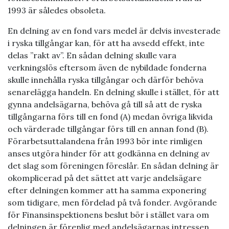
1993 är således obsoleta.
En delning av en fond vars medel är delvis investerade
i ryska tillgångar kan, för att ha avsedd effekt, inte
delas ”rakt av”. En sådan delning skulle vara
verkningslös eftersom även de nybildade fonderna
skulle innehålla ryska tillgångar och därför behöva
senarelägga handeln. En delning skulle i stället, för att
gynna andelsägarna, behöva gå till så att de ryska
tillgångarna förs till en fond (A) medan övriga likvida
och värderade tillgångar förs till en annan fond (B).
Förarbetsuttalandena från 1993 bör inte rimligen
anses utgöra hinder för att godkänna en delning av
det slag som föreningen föreslår. En sådan delning är
okomplicerad på det sättet att varje andelsägare
efter delningen kommer att ha samma exponering
som tidigare, men fördelad på två fonder. Avgörande
för Finansinspektionens beslut bör i stället vara om
delningen är förenlig med andelsägarnas intressen.