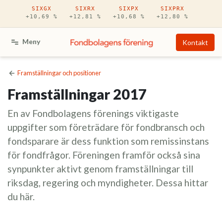
Hoppa till huvudinnehåll
SIXGX
SIXRX
SIXPX
SIXPRX
+10,69 %
+12,81 %
+10,68 %
+12,80 %
Meny
Kontakt
Framställningar och positioner
Framställningar 2017
En av Fondbolagens förenings viktigaste
uppgifter som företrädare för fondbransch och
fondsparare är dess funktion som remissinstans
för fondfrågor. Föreningen framför också sina
synpunkter aktivt genom framställningar till
riksdag, regering och myndigheter. Dessa hittar
du här.