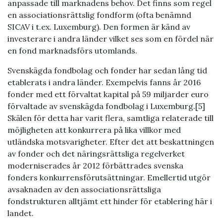
anpassade till marknadens behov. Det finns som regel
en associationsrättslig fondform (ofta benämnd
SICAV i t.ex. Luxemburg). Den formen är känd av
investerare i andra länder vilket ses som en fördel när
en fond marknadsförs utomlands.
Svenskägda fondbolag och fonder har sedan lång tid
etablerats i andra länder. Exempelvis fanns år 2016
fonder med ett förvaltat kapital på 59 miljarder euro
förvaltade av svenskägda fondbolag i Luxemburg.[5]
Skälen för detta har varit flera, samtliga relaterade till
möjligheten att konkurrera på lika villkor med
utländska motsvarigheter. Efter det att beskattningen
av fonder och det näringsrättsliga regelverket
moderniserades år 2012 förbättrades svenska
fonders konkurrens­förutsättningar. Emellertid utgör
avsaknaden av den associationsrättsliga
fondstrukturen alltjämt ett hinder för etablering här i
landet.