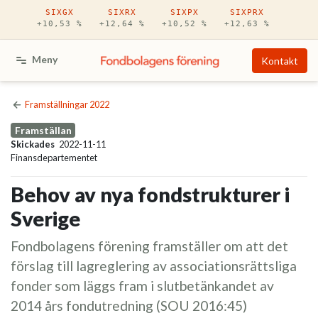
Hoppa till huvudinnehåll
SIXGX
SIXRX
SIXPX
SIXPRX
+10,53 %
+12,64 %
+10,52 %
+12,63 %
Meny
Kontakt
Framställningar 2022
Framställan
Skickades
2022-11-11
Finansdepartementet
Behov av nya fondstrukturer i
Sverige
Fondbolagens förening framställer om att det
förslag till lagreglering av associationsrättsliga
fonder som läggs fram i slutbetänkandet av
2014 års fondutredning (SOU 2016:45)