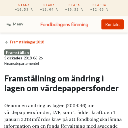
Hoppa till huvudinnehåll
SIXGX
SIXRX
SIXPX
SIXPRX
+10,53 %
+12,64 %
+10,52 %
+12,63 %
Meny
Kontakt
Framställningar 2018
Framställan
Skickades
2018-06-26
Finansdepartementet
Framställning om ändring i
lagen om värdepappersfonder
Genom en ändring av lagen (2004:46) om
värdepappersfonder, LVF, som trädde i kraft den 1
januari 2018 infördes krav på att fondbolag ska lämna
information om en fonds förvaltning med avseende