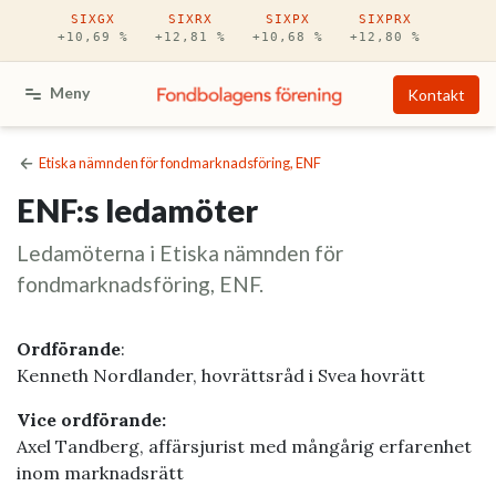
Hoppa till huvudinnehåll
SIXGX
SIXRX
SIXPX
SIXPRX
+10,69 %
+12,81 %
+10,68 %
+12,80 %
Meny
Kontakt
Etiska nämnden för fondmarknadsföring, ENF
ENF:s ledamöter
Ledamöterna i Etiska nämnden för
fondmarknadsföring, ENF.
Ordförande
:
Kenneth Nordlander, hovrättsråd i Svea hovrätt
Vice ordförande:
Axel Tandberg, affärsjurist med mångårig erfarenhet
inom marknadsrätt