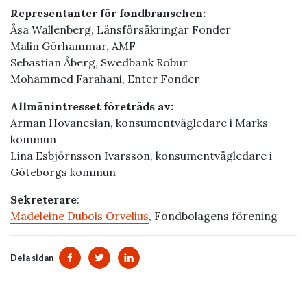
Representanter för fondbranschen:
Åsa Wallenberg, Länsförsäkringar Fonder
Malin Görhammar, AMF
Sebastian Åberg, Swedbank Robur
Mohammed Farahani, Enter Fonder
Allmänintresset företräds av:
Arman Hovanesian, konsumentvägledare i Marks
kommun
Lina Esbjörnsson Ivarsson, konsumentvägledare i
Göteborgs kommun
Sekreterare
:
Madeleine Dubois Orvelius
, Fondbolagens förening
Dela sidan
Dela sidan på Facebook
Dela sidan på Twitter
Dela sidan på Linkedin