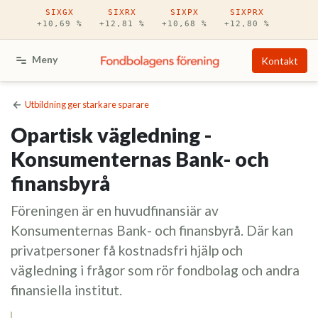
Hoppa till huvudinnehåll
SIXGX
SIXRX
SIXPX
SIXPRX
+10,69 %
+12,81 %
+10,68 %
+12,80 %
Meny
Kontakt
Utbildning ger starkare sparare
Opartisk vägledning -
Konsumenternas Bank- och
finansbyrå
Föreningen är en huvudfinansiär av
Konsumenternas Bank- och finansbyrå. Där kan
privatpersoner få kostnadsfri hjälp och
vägledning i frågor som rör fondbolag och andra
finansiella institut.