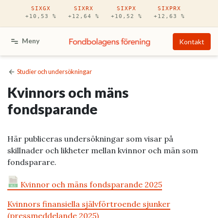
Hoppa till huvudinnehåll
SIXGX
SIXRX
SIXPX
SIXPRX
+10,53 %
+12,64 %
+10,52 %
+12,63 %
Meny
Kontakt
Studier och undersökningar
Kvinnors och mäns
fondsparande
Här publiceras undersökningar som visar på
skillnader och likheter mellan kvinnor och män som
fondsparare.
Kvinnor och mäns fondsparande 2025
Kvinnors finansiella självförtroende sjunker
(pressmeddelande 2025)