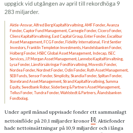
uppgick vid utgången av april till rekordhöga 9
283 miljarder.
Aktie-Ansvar, Alfred Berg Kapitalförvaltning, AMF Fonder, Avanza
Fonder, Captor Fund Management, Carnegie Fonder, Cicero Fonder,
Cliens Kapitalförvaltning, East Capital Group, Enter Fonder, Excalibur
Asset Management, FCG Fonder, Fidelity International, First Sentier
Investors, Franklin Templeton Investments, Handelsbanken Fonder,
Holberg Fonder, HSBC Global Asset Management, Indecap, ISEC
Services, J.P. Morgan Asset Management, Lannebo Kapitalförvaltning,
Lysa Fonder, Länsförsäkringar Fondförvaltning, Movestic Fonder,
Nordea Fonder, Nordnet Fonder, Odin Fonder, Ruth Asset Management,
SEB Funds, Sensor Fonder, Simplicity, Skandia Fonder, Spiltan Fonder,
Storebrand Asset Management, Strand Kapitalförvaltning, Summa
Equity, Swedbank Robur, Söderberg & Partners Asset Management,
Tellus Fonder, Tundra Fonder, Wahlstedt & Partners, Ålandsbanken
Fondbolag.
Under april månad uppvisade fonder ett sammanlagt
[i]
nettoinflöde på 20,1 miljarder kronor
. Aktiefonder
hade nettoinsättningar på 10,9 miljarder och i långa