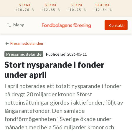
Hoppa till huvudinnehåll
SIXGX
SIXRX
SIXPX
SIXPRX
+10,76 %
+12,85 %
+10,75 %
+12,84 %
Meny
Kontakt
Pressmeddelanden
Pressmeddelande
Publicerad
2026-05-11
Stort nysparande i fonder
under april
I april noterades ett totalt nysparande i fonder
på drygt 20 miljarder kronor. Störst
nettoinsättningar gjordes i aktiefonder, följt av
långa räntefonder. Den samlade
fondförmögenheten i Sverige ökade under
månaden med hela 566 miljarder kronor och