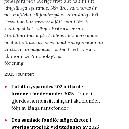
fondspararna i Sverige trots allt hållit i sitt
långsiktiga sparande. När året summeras är
nettoinflödet till fonder på en rekordhög nivå.
Dessutom har spararna fått betalt för sin
strategi vilket tydligt illustreras av att
återhämtningen på världens aktiemarknader
medfört att den svenska fondförmögenheten nu
är större än någonsin”
, säger Fredrik Hård,
ekonom på Fondbolagens
förening.
2025 i punkter:
Totalt nysparades 202 miljarder
kronor i fonder under 2025.
Främst
gjordes nettoinsättningar i aktiefonder,
följt av långa räntefonder.
Den samlade fondförmögenheten i
Sverige uppgick vid utgången av 2025