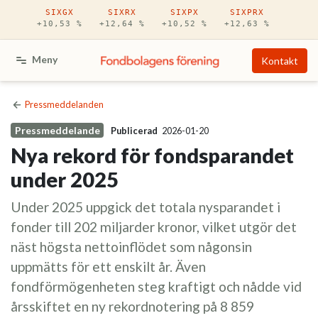
Hoppa till huvudinnehåll
SIXGX
SIXRX
SIXPX
SIXPRX
+10,53 %
+12,64 %
+10,52 %
+12,63 %
Meny
Kontakt
Pressmeddelanden
Pressmeddelande
Publicerad
2026-01-20
Nya rekord för fondsparandet
under 2025
Under 2025 uppgick det totala nysparandet i
fonder till 202 miljarder kronor, vilket utgör det
näst högsta nettoinflödet som någonsin
uppmätts för ett enskilt år. Även
fondförmögenheten steg kraftigt och nådde vid
årsskiftet en ny rekordnotering på 8 859