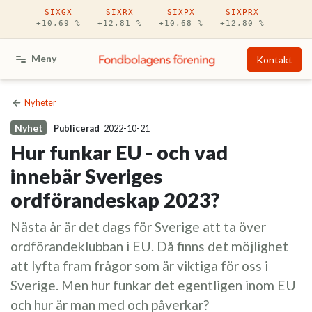
Hoppa till huvudinnehåll
SIXGX
SIXRX
SIXPX
SIXPRX
+10,69 %
+12,81 %
+10,68 %
+12,80 %
Meny
Kontakt
Nyheter
Nyhet
Publicerad
2022-10-21
Hur funkar EU - och vad
innebär Sveriges
ordförandeskap 2023?
Nästa år är det dags för Sverige att ta över
ordförandeklubban i EU. Då finns det möjlighet
att lyfta fram frågor som är viktiga för oss i
Sverige. Men hur funkar det egentligen inom EU
och hur är man med och påverkar?