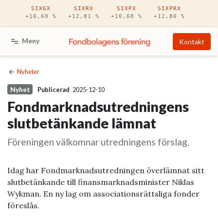
Hoppa till huvudinnehåll
SIXGX
SIXRX
SIXPX
SIXPRX
+10,69 %
+12,81 %
+10,68 %
+12,80 %
Meny
Kontakt
Nyheter
Nyhet
Publicerad
2025-12-10
Fondmarknadsutredningens
slutbetänkande lämnat
Föreningen välkomnar utredningens förslag.
Idag har Fondmarknadsutredningen överlämnat sitt
slutbetänkande till finansmarknadsminister Niklas
Wykman. En ny lag om associationsrättsliga fonder
föreslås.