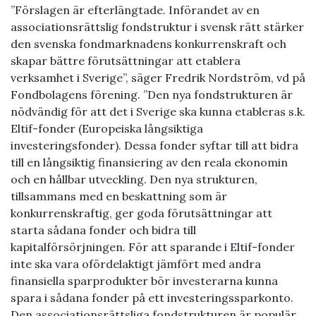
”Förslagen är efterlängtade. Införandet av en
associationsrättslig fondstruktur i svensk rätt stärker
den svenska fondmarknadens konkurrenskraft och
skapar bättre förutsättningar att etablera
verksamhet i Sverige”, säger Fredrik Nordström, vd på
Fondbolagens förening. ”Den nya fondstrukturen är
nödvändig för att det i Sverige ska kunna etableras s.k.
Eltif-fonder (Europeiska långsiktiga
investeringsfonder). Dessa fonder syftar till att bidra
till en långsiktig finansiering av den reala ekonomin
och en hållbar utveckling. Den nya strukturen,
tillsammans med en beskattning som är
konkurrenskraftig, ger goda förutsättningar att
starta sådana fonder och bidra till
kapitalförsörjningen. För att sparande i Eltif-fonder
inte ska vara ofördelaktigt jämfört med andra
finansiella sparprodukter bör investerarna kunna
spara i sådana fonder på ett investeringssparkonto.
Den associationsrättsliga fondstrukturen är populär