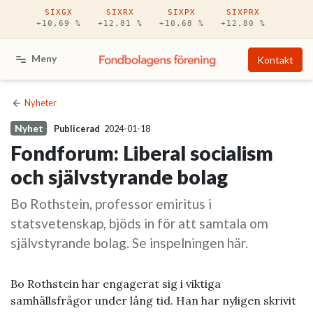
Hoppa till huvudinnehåll
SIXGX
SIXRX
SIXPX
SIXPRX
+10,69 %
+12,81 %
+10,68 %
+12,80 %
Meny
Kontakt
Nyheter
Nyhet
Publicerad
2024-01-18
Fondforum: Liberal socialism
och självstyrande bolag
Bo Rothstein, professor emiritus i
statsvetenskap, bjöds in för att samtala om
självstyrande bolag. Se inspelningen här.
Bo Rothstein har engagerat sig i viktiga
samhällsfrågor under lång tid. Han har nyligen skrivit