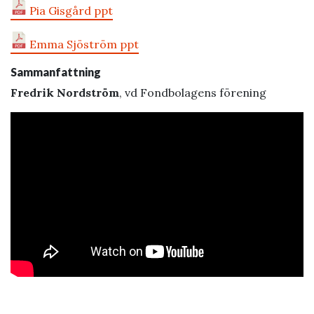
Pia Gisgård ppt
Emma Sjöström ppt
Sammanfattning
Fredrik Nordström
, vd Fondbolagens förening