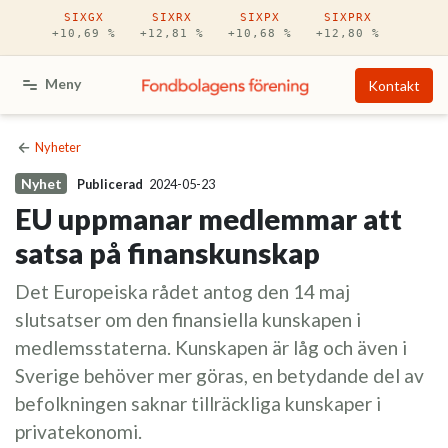
Hoppa till huvudinnehåll
SIXGX
SIXRX
SIXPX
SIXPRX
+10,69 %
+12,81 %
+10,68 %
+12,80 %
Meny
Kontakt
Nyheter
Nyhet
Publicerad
2024-05-23
EU uppmanar medlemmar att
satsa på finanskunskap
Det Europeiska rådet antog den 14 maj
slutsatser om den finansiella kunskapen i
medlemsstaterna. Kunskapen är låg och även i
Sverige behöver mer göras, en betydande del av
befolkningen saknar tillräckliga kunskaper i
privatekonomi.