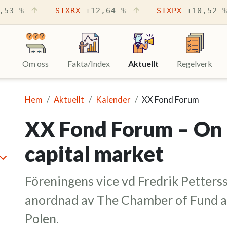
,53 %
SIXRX
+12,64 %
SIXPX
+10,52 
Om oss
Fakta/Index
Aktuellt
(Aktuell sida)
Regelverk
Hem
Aktuellt
Kalender
XX Fond Forum
XX Fond Forum – On t
capital market
minimera
Föreningens vice vd Fredrik Petter
anordnad av The Chamber of Fund an
Polen.