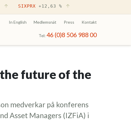
%
SIXPRX
+12,63 %
In English
Medlemsnät
Press
Kontakt
46 (0)8 506 988 00
Tel:
he future of the
sson medverkar på konferens
d Asset Managers (IZFiA) i