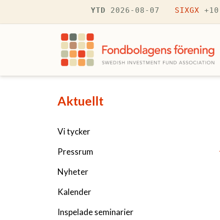
Hoppa till huvudinnehåll
YTD
2026-08-07
SIXGX
+10
Navigering fÃ¶r Aktuellt
Aktuellt
Vi tycker
Pressrum
Nyheter
Kalender
Inspelade seminarier