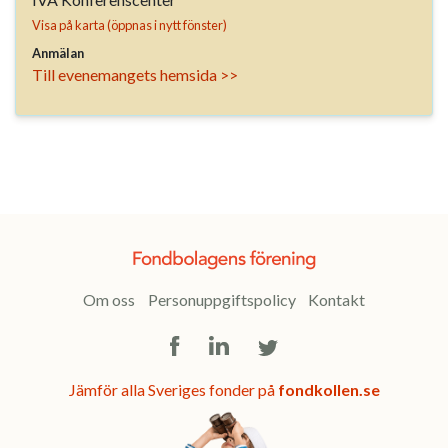
Visa på karta (öppnas i nytt fönster)
Anmälan
Till evenemangets hemsida >>
Om oss
Personuppgiftspolicy
Kontakt
Facebook
LinkedIn
Twitter
Jämför alla Sveriges fonder på
fondkollen.se