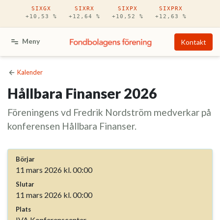
Hoppa till huvudinnehåll
SIXGX
SIXRX
SIXPX
SIXPRX
+10,53 %
+12,64 %
+10,52 %
+12,63 %
Meny
Kontakt
Kalender
Hållbara Finanser 2026
Föreningens vd Fredrik Nordström medverkar på
konferensen Hållbara Finanser.
Börjar
11 mars 2026 kl. 00:00
Slutar
11 mars 2026 kl. 00:00
Plats
IVA Konferenscenter