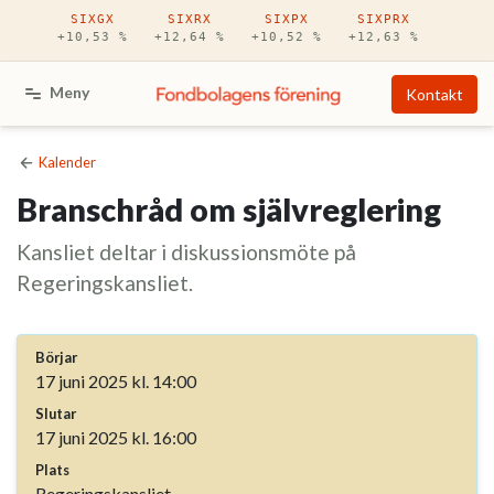
Hoppa till huvudinnehåll
SIXGX
SIXRX
SIXPX
SIXPRX
+10,53 %
+12,64 %
+10,52 %
+12,63 %
Meny
Kontakt
Kalender
Branschråd om självreglering
Kansliet deltar i diskussionsmöte på
Regeringskansliet.
Börjar
17 juni 2025 kl. 14:00
Slutar
17 juni 2025 kl. 16:00
Plats
Regeringskansliet