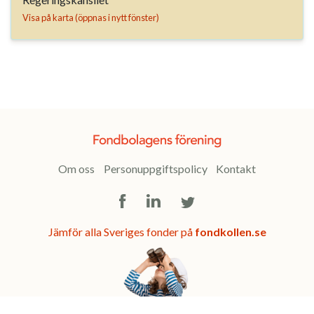
Visa på karta (öppnas i nytt fönster)
Om oss
Personuppgiftspolicy
Kontakt
Facebook
LinkedIn
Twitter
Jämför alla Sveriges fonder på
fondkollen.se