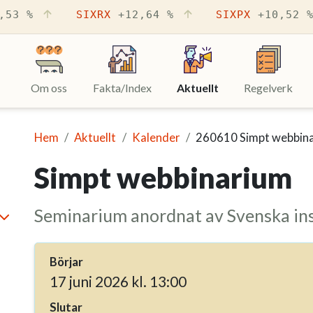
,53 %
SIXRX
+12,64 %
SIXPX
+10,52 
Om oss
Fakta/Index
Aktuellt
(Aktuell sida)
Regelverk
Hem
Aktuellt
Kalender
260610 Simpt webbin
Simpt webbinarium
Seminarium anordnat av Svenska ins
minimera
Börjar
17 juni 2026 kl. 13:00
Slutar