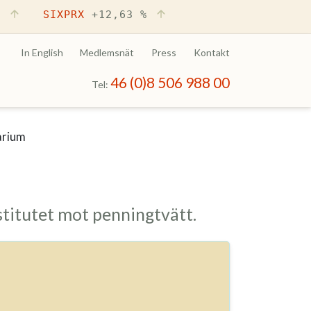
%
SIXPRX
+12,63 %
In English
Medlemsnät
Press
Kontakt
46 (0)8 506 988 00
Tel:
arium
titutet mot penningtvätt.