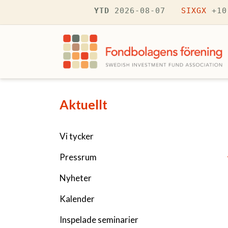
Hoppa till huvudinnehåll
YTD
2026-08-07
SIXGX
+10
Navigering fÃ¶r Aktuellt
Aktuellt
Vi tycker
Pressrum
Nyheter
Kalender
Inspelade seminarier