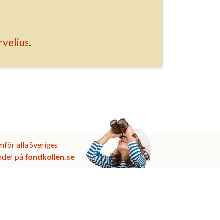
velius
.
mför alla Sveriges
nder på
fondkollen.se