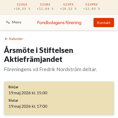
Hoppa till huvudinnehåll
SIXGX
SIXRX
SIXPX
SIXPRX
+10,53 %
+12,64 %
+10,52 %
+12,63 %
Meny
Kontakt
Kalender
Årsmöte i Stiftelsen
Aktiefrämjandet
Föreningens vd Fredrik Nordström deltar.
Börjar
19 maj 2026 kl. 15:00
Slutar
19 maj 2026 kl. 17:00