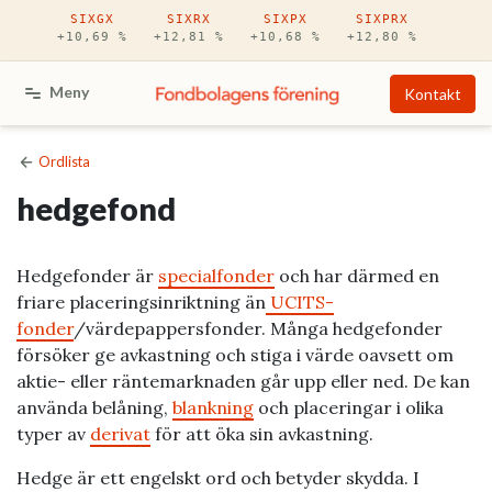
Hoppa till huvudinnehåll
SIXGX
SIXRX
SIXPX
SIXPRX
+10,69 %
+12,81 %
+10,68 %
+12,80 %
Meny
Kontakt
Ordlista
hedgefond
Hedgefonder är
specialfonder
och har därmed en
friare placeringsinriktning än
UCITS-
fonder
/värdepappersfonder. Många hedgefonder
försöker ge avkastning och stiga i värde oavsett om
aktie- eller räntemarknaden går upp eller ned. De kan
använda belåning,
blankning
och placeringar i olika
typer av
derivat
för att öka sin avkastning.
Hedge är ett engelskt ord och betyder skydda. I