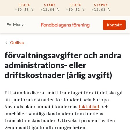
Hoppa till huvudinnehåll
SIXGX
SIXRX
SIXPX
SIXPRX
+10,53 %
+12,64 %
+10,52 %
+12,63 %
Meny
Kontakt
Ordlista
förvaltningsavgifter och andra
administrations- eller
driftskostnader (årlig avgift)
Ett standardiserat mått framtaget för att det ska gå
att jämföra kostnader för fonder i hela Europa.
Används bland annat i fondernas
faktablad
och
innehåller samtliga kostnader utom fondens
transaktionskostnader. Uttrycks i procent av den
genomsnittliga fondförmögenheten.