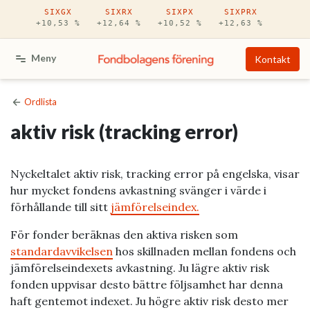
Hoppa till huvudinnehåll
SIXGX
SIXRX
SIXPX
SIXPRX
+10,53 %
+12,64 %
+10,52 %
+12,63 %
Meny
Kontakt
Ordlista
aktiv risk (tracking error)
Nyckeltalet aktiv risk, tracking error på engelska, visar
hur mycket fondens avkastning svänger i värde i
förhållande till sitt
jämförelseindex.
För fonder beräknas den aktiva risken som
standardavvikelsen
hos skillnaden mellan fondens och
jämförelseindexets avkastning. Ju lägre aktiv risk
fonden uppvisar desto bättre följsamhet har denna
haft gentemot indexet. Ju högre aktiv risk desto mer