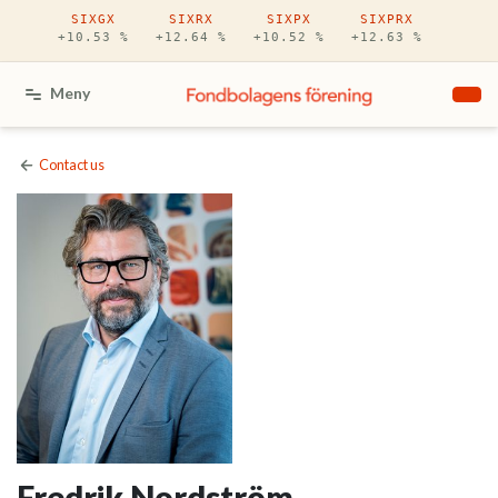
Hoppa till huvudinnehåll
SIXGX
SIXRX
SIXPX
SIXPRX
+10.53 %
+12.64 %
+10.52 %
+12.63 %
Meny
Contact us
Fredrik Nordström